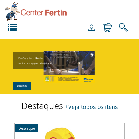
Confira a linha Gerdau.
Um tipo de prego para cada aplicação!
Detalhes
Destaques
+Veja todos os itens
Destaque