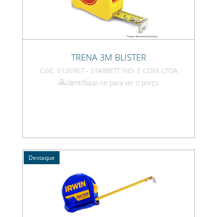
TRENA 3M BLISTER
Cód.: 0136967 - STARRETT IND. E COM. LTDA
Identifique-se para ver o preço
Destaque