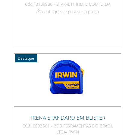
Cód.: 0136980 - STARRETT IND. E COM. LTDA
Identifique-se para ver o preço
Destaque
TRENA STANDARD 5M BLISTER
Cód.: 0093361 - BDB FERRAMENTAS DO BRASIL
LTDA-IRWIN