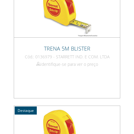
TRENA 5M BLISTER
Cód.: 0136979 - STARRETT IND. E COM. LTDA
Identifique-se para ver o preço
Destaque