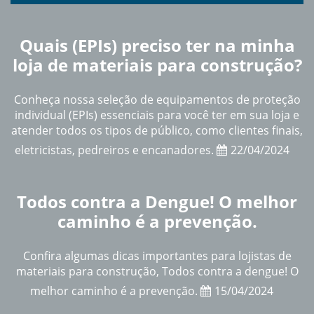
Fundada em 1983 na Guarapiranga, Zona Sul de São Paulo, a
Center Fertin Comércio de Tintas e Ferragens Ltda., é uma das
maiores distribuidoras de material de construção do Brasil.