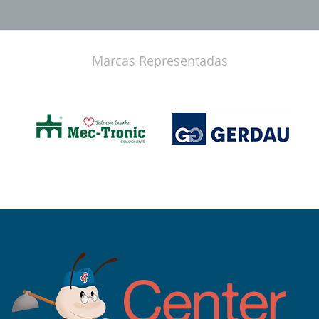
Mapa do Site
A Center Fertin
Quem Somos
História
Blog | Notícias
Catálogo
Galeria