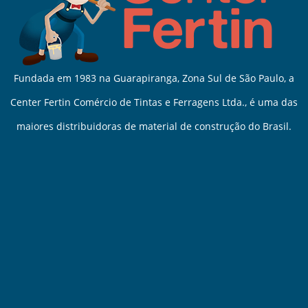
Como Acessar o Nosso Site
Localização
Contato
Fale Conosco
Trabalhe Conosco
Deixe seu depoimento
Contato
Rodovia Raposo Tavares, 21.615 - KM21
Cotia/SP - CEP 06709-015
contato@centerfertin.com.br