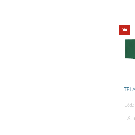
TEL
Cód.
I