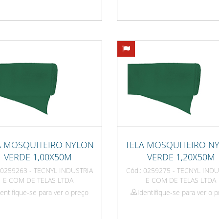
A MOSQUITEIRO NYLON
TELA MOSQUITEIRO N
VERDE 1,00X50M
VERDE 1,20X50M
: 0259263 - TECNYL INDUSTRIA
Cód.: 0259275 - TECNYL INDU
E COM DE TELAS LTDA
E COM DE TELAS LTDA
dentifique-se para ver o preço
Identifique-se para ver o 