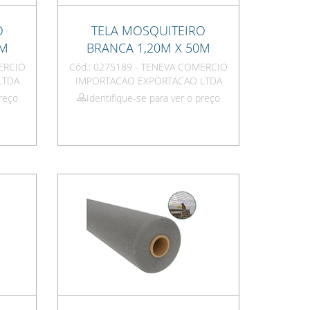
O
TELA MOSQUITEIRO
0M
BRANCA 1,20M X 50M
ERCIO
Cód.: 0275189 - TENEVA COMERCIO
LTDA
IMPORTACAO EXPORTACAO LTDA
preço
Identifique-se para ver o preço