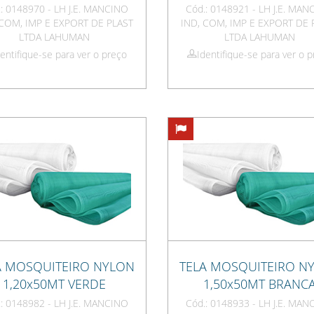
: 0148970 - LH J.E. MANCINO
Cód.: 0148921 - LH J.E. MA
 COM, IMP E EXPORT DE PLAST
IND, COM, IMP E EXPORT DE 
LTDA LAHUMAN
LTDA LAHUMAN
dentifique-se para ver o preço
Identifique-se para ver o 
A MOSQUITEIRO NYLON
TELA MOSQUITEIRO N
1,20x50MT VERDE
1,50x50MT BRANC
: 0148982 - LH J.E. MANCINO
Cód.: 0148933 - LH J.E. MA