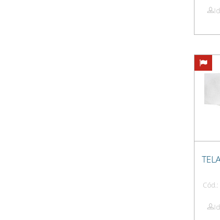
I
TEL
Cód.
I