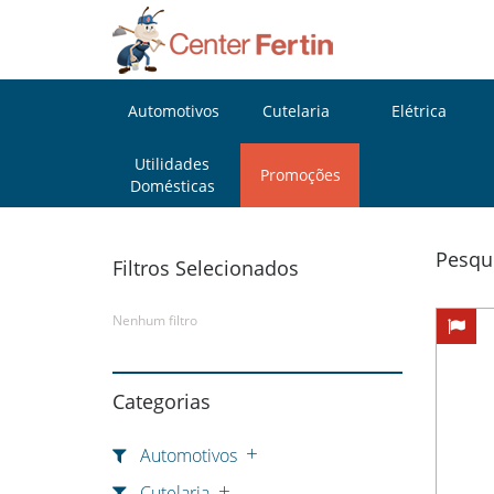
Automotivos
Cutelaria
Elétrica
Utilidades
Promoções
Domésticas
Pesqu
Filtros Selecionados
Nenhum filtro
Categorias
Automotivos
Cutelaria