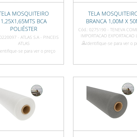
TELA MOSQUITEIRO
TELA MOSQUITEIR
1,25X1,65MTS BCA
BRANCA 1,00M X 5
POLIÉSTER
Cód.: 0275190 - TENEVA COM
IMPORTACAO EXPORTACAO 
 0220097 - ATLAS S.A - PINCEIS
ATLAS
Identifique-se para ver o 
dentifique-se para ver o preço