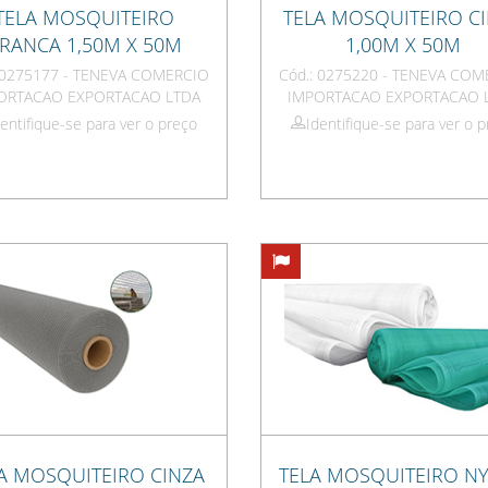
TELA MOSQUITEIRO
TELA MOSQUITEIRO C
RANCA 1,50M X 50M
1,00M X 50M
: 0275177 - TENEVA COMERCIO
Cód.: 0275220 - TENEVA COM
ORTACAO EXPORTACAO LTDA
IMPORTACAO EXPORTACAO 
dentifique-se para ver o preço
Identifique-se para ver o 
A MOSQUITEIRO CINZA
TELA MOSQUITEIRO N