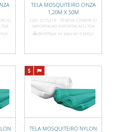
INZA
TELA MOSQUITEIRO CINZA
1,20M X 50M
ERCIO
Cód.: 0275219 - TENEVA COMERCIO
LTDA
IMPORTACAO EXPORTACAO LTDA
preço
Identifique-se para ver o preço
YLON
TELA MOSQUITEIRO NYLON