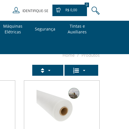
0
R$ 0,00
IDENTIFIQUE-SE
Máquinas
Tintas e
Segurança
Elétricas
Auxiliares
Home
Produtos