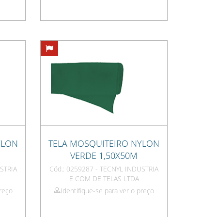
YLON
TELA MOSQUITEIRO NYLON
VERDE 1,50X50M
STRIA
Cód.: 0259287 - TECNYL INDUSTRIA
E COM DE TELAS LTDA
preço
Identifique-se para ver o preço