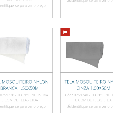
Identifique-se para ver o 
dentifique-se para ver o preço
A MOSQUITEIRO NYLON
TELA MOSQUITEIRO N
BRANCA 1,50X50M
CINZA 1,00X50M
: 0259238 - TECNYL INDUSTRIA
Cód.: 0259240 - TECNYL INDU
E COM DE TELAS LTDA
E COM DE TELAS LTDA
dentifique-se para ver o preço
Identifique-se para ver o 