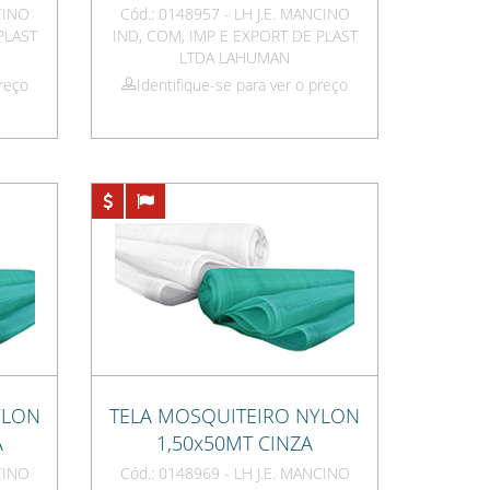
NCINO
Cód.: 0148957 - LH J.E. MANCINO
PLAST
IND, COM, IMP E EXPORT DE PLAST
LTDA LAHUMAN
preço
Identifique-se para ver o preço
YLON
TELA MOSQUITEIRO NYLON
A
1,50x50MT CINZA
NCINO
Cód.: 0148969 - LH J.E. MANCINO