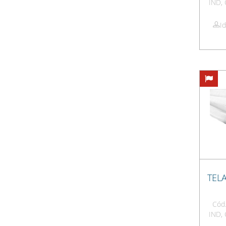
IND,
I
TEL
Cód.
IND,