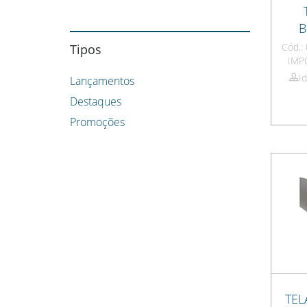
B
Cód.
Tipos
IMP
I
Lançamentos
Destaques
Promoções
TEL