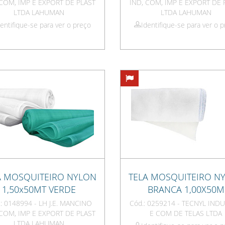
 COM, IMP E EXPORT DE PLAST
IND, COM, IMP E EXPORT DE 
LTDA LAHUMAN
LTDA LAHUMAN
dentifique-se para ver o preço
Identifique-se para ver o 
A MOSQUITEIRO NYLON
TELA MOSQUITEIRO N
1,50x50MT VERDE
BRANCA 1,00X50M
: 0148994 - LH J.E. MANCINO
Cód.: 0259214 - TECNYL INDU
 COM, IMP E EXPORT DE PLAST
E COM DE TELAS LTDA
LTDA LAHUMAN