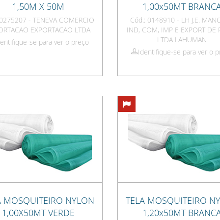
1,50M X 50M
1,00x50MT BRANC
: 0275207 - TENEVA COMERCIO
Cód.: 0148910 - LH J.E. MA
ORTACAO EXPORTACAO LTDA
IND, COM, IMP E EXPORT DE 
LTDA LAHUMAN
dentifique-se para ver o preço
Identifique-se para ver o 
A MOSQUITEIRO NYLON
TELA MOSQUITEIRO N
1,00X50MT VERDE
1,20x50MT BRANC