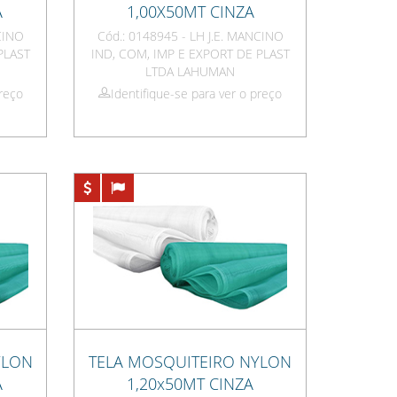
A
1,00X50MT CINZA
NCINO
Cód.: 0148945 - LH J.E. MANCINO
PLAST
IND, COM, IMP E EXPORT DE PLAST
LTDA LAHUMAN
preço
Identifique-se para ver o preço
YLON
TELA MOSQUITEIRO NYLON
A
1,20x50MT CINZA