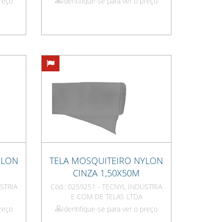
preço
Identifique-se para ver o preço
YLON
TELA MOSQUITEIRO NYLON
CINZA 1,50X50M
STRIA
Cód.: 0259251 - TECNYL INDUSTRIA
E COM DE TELAS LTDA
preço
Identifique-se para ver o preço