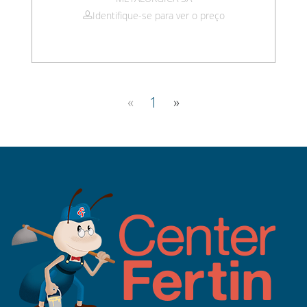
Identifique-se para ver o preço
«
1
»