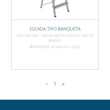
ESCADA TIPO BANQUETA
Cód.: 0247005 - METALURGICA MOR S/A - RIO DE
JANEIRO
Identifique-se para ver o preço
«
1
»