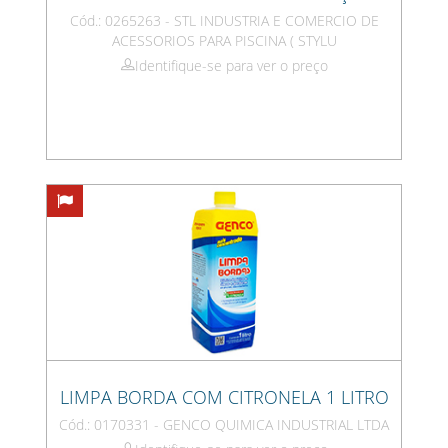
Cód.: 0265263 - STL INDUSTRIA E COMERCIO DE
ACESSORIOS PARA PISCINA ( STYLU
Identifique-se para ver o preço
LIMPA BORDA COM CITRONELA 1 LITRO
Cód.: 0170331 - GENCO QUIMICA INDUSTRIAL LTDA